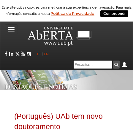
Este site utiliza cookies para melhorar a sua experiência de navegação. Para mais
Política de Privacidade
informação consulte a nossa
Compreendi
Toggle
navigation
Facebook
LinkedIn
Twitter
YouTube
Instagram
PT
|
EN
Caixa
Ár
Pesquis
de
pesquisa
(Português) UAb tem novo
doutoramento