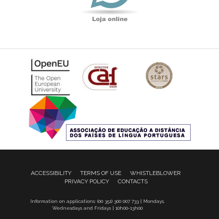
ACCESSIBILITY
TERMS OF USE
WHISTLEBLOWER
PRIVACY POLICY
CONTACTS
Information on applications: (00 351) 300 007 733 | Mondays,
Wednesdays and Fridays | 10h00-13h00