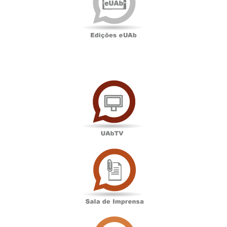
UAbTV
Sala
de
Imprensa
Associação