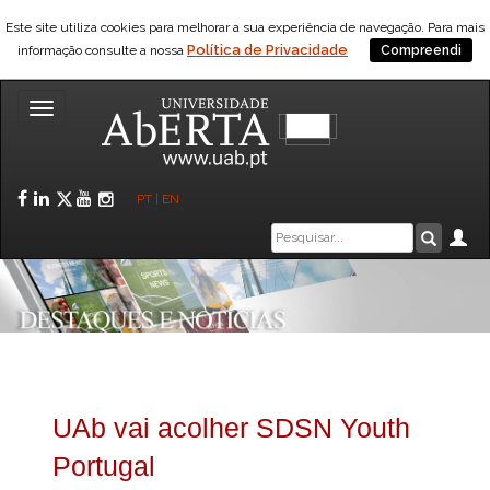
Este site utiliza cookies para melhorar a sua experiência de navegação. Para mais
Política de Privacidade
informação consulte a nossa
Compreendi
Toggle
navigation
Facebook
LinkedIn
Twitter
YouTube
Instagram
PT
|
EN
Caixa
Ár
Pesquis
de
pesquisa
UAb vai acolher SDSN Youth
Portugal