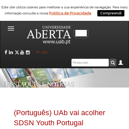
Este site utiliza cookies para melhorar a sua experiência de navegação. Para mais
Política de Privacidade
informação consulte a nossa
Compreendi
Toggle
navigation
Facebook
LinkedIn
Twitter
YouTube
Instagram
PT
|
EN
Caixa
Ár
Pesquis
de
pesquisa
(Português) UAb vai acolher
SDSN Youth Portugal