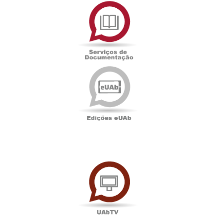
Serviços
de
Documentação
Edições
eUAb
UAbTV