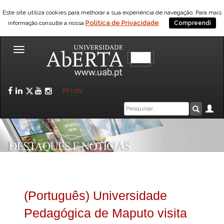
Este site utiliza cookies para melhorar a sua experiência de navegação. Para mais
Política de Privacidade
informação consulte a nossa
Compreendi
Toggle
navigation
Facebook
LinkedIn
Twitter
YouTube
Instagram
PT
|
EN
Caixa
Ár
Pesquis
de
pesquisa
(Português) Universidade
Pedagógica de Maputo visita