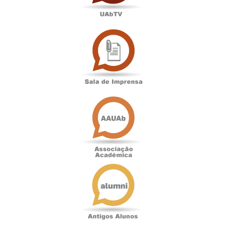
Sala
de
Imprensa
Associação
Académica
Antigos
Alunos