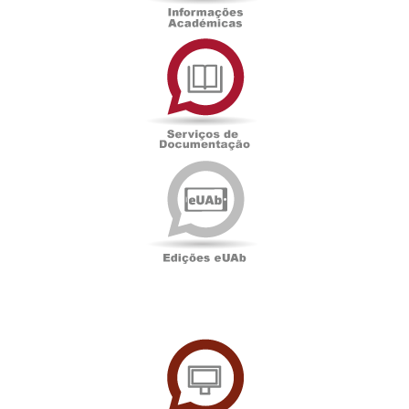
Serviços
de
Documentação
Edições
eUAb
UAbTV