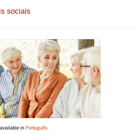
s sociais
 available in
Português
.