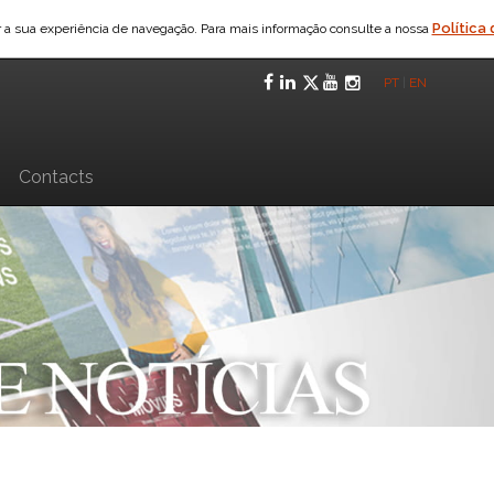
Política
ar a sua experiência de navegação. Para mais informação consulte a nossa
Facebook
LinkedIn
Twitter
YouTube
Instagra
PT
|
EN
n
Contacts