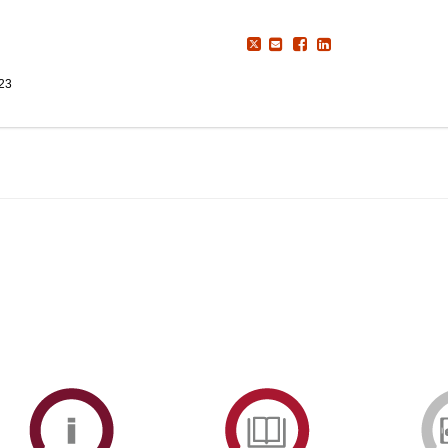
023
ormAberta
Informações
Serviços
Académicas
de
Documentaçã