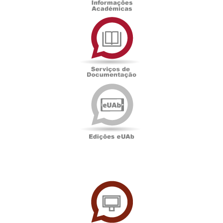
Serviços
de
Documentação
Edições
eUAb
UAbTV