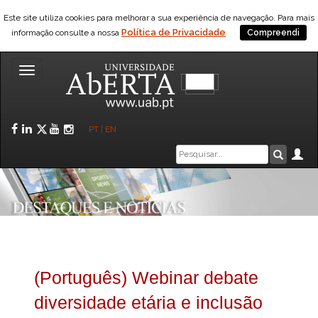
Este site utiliza cookies para melhorar a sua experiência de navegação. Para mais
Política de Privacidade
informação consulte a nossa
Compreendi
Toggle
navigation
Facebook
LinkedIn
Twitter
YouTube
Instagram
PT
|
EN
Caixa
Ár
Pesquis
de
pesquisa
(Português) Webinar debate
diversidade etária e inclusão