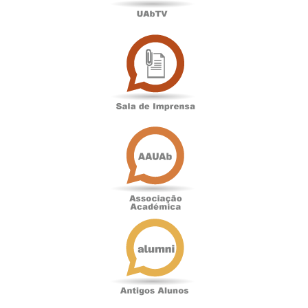
Sala
de
Imprensa
Associação
Académica
Antigos
Alunos