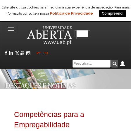
Este site utiliza cookies para melhorar a sua experiência de navegação. Para mais
Política de Privacidade
informação consulte a nossa
Compreendi
Toggle
navigation
Facebook
LinkedIn
Twitter
YouTube
Instagram
PT
|
EN
Caixa
Ár
Pesquis
de
pesquisa
Competências para a
Empregabilidade