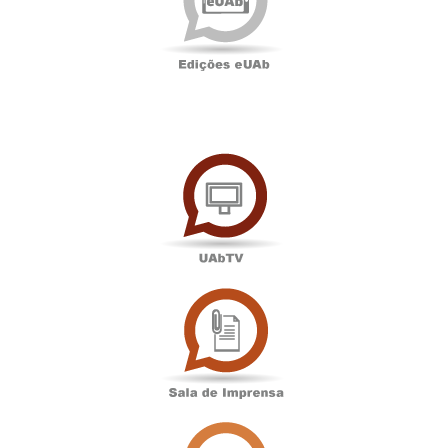
UAbTV
Sala
de
Imprensa
Associação
Académica