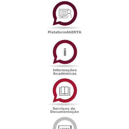
PlataformAberta
Informações
Académicas
Serviços
de
Documentação
Edições
eUAb