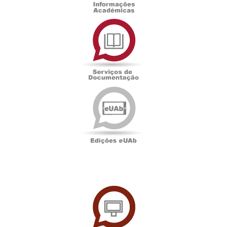
Serviços
de
Documentação
Edições
eUAb
UAbTV