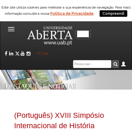
Este site utiliza cookies para melhorar a sua experiência de navegação. Para mais
Política de Privacidade
informação consulte a nossa
Compreendi
Toggle
navigation
Facebook
LinkedIn
Twitter
YouTube
Instagram
PT
|
EN
Caixa
Ár
Pesquis
de
pesquisa
(Português) XVIII Simpósio
Internacional de História