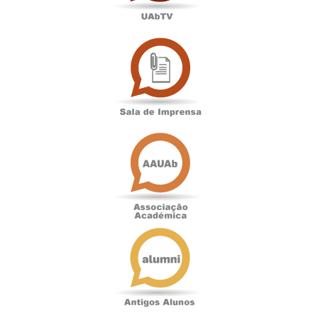
Sala
de
Imprensa
Associação
Académica
Antigos
Alunos