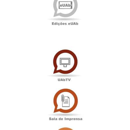
UAbTV
Sala
de
Imprensa
Associação