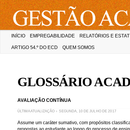
INÍCIO
EMPREGABILIDADE
RELATÓRIOS E ESTAT
ARTIGO 54.º DO ECD
QUEM SOMOS
Mais um site Portais da Universidade Aberta
GLOSSÁRIO ACAD
AVALIAÇÃO CONTÍNUA
ÚLTIMA ATUALIZAÇÃO
SEGUNDA, 10 DE JULHO DE 2017
Assume um caráter sumativo, com propósitos classific
propostas ao estudante ao longo do processo de ensi