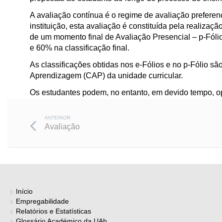
A avaliação contínua é o regime de avaliação prefere
instituição, esta avaliação é constituída pela realizaçã
de um momento final de Avaliação Presencial – p-Fólio
e 60% na classificação final.
As classificações obtidas nos e-Fólios e no p-Fólio sã
Aprendizagem (CAP) da unidade curricular.
Os estudantes podem, no entanto, em devido tempo, o
Post
ANTERIOR
Avaliação
navigation
Início
Empregabilidade
Relatórios e Estatísticas
Glossário Académico da UAb