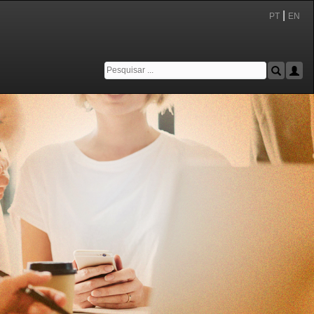
|
PT
EN