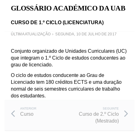
GLOSSÁRIO ACADÉMICO DA UAB
CURSO DE 1.º CICLO (LICENCIATURA)
ÚLTIMA ATUALIZAÇÃO
SEGUNDA, 10 DE JULHO DE 2017
Conjunto organizado de Unidades Curriculares (UC)
que integram o 1.º Ciclo de estudos conducentes ao
grau de licenciado.
O ciclo de estudos conducente ao Grau de
Licenciado tem 180 créditos ECTS e uma duração
normal de seis semestres curriculares de trabalho
dos estudantes.
Post
ANTERIOR
SEGUINTE
Curso
Curso de 2.º Ciclo
(Mestrado)
navigation