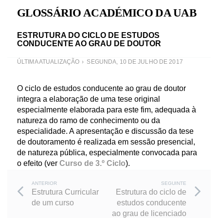
GLOSSÁRIO ACADÉMICO DA UAB
ESTRUTURA DO CICLO DE ESTUDOS
CONDUCENTE AO GRAU DE DOUTOR
ÚLTIMA ATUALIZAÇÃO
SEGUNDA, 10 DE JULHO DE 2017
O ciclo de estudos conducente ao grau de doutor
integra a elaboração de uma tese original
especialmente elaborada para este fim, adequada à
natureza do ramo de conhecimento ou da
especialidade. A apresentação e discussão da tese
de doutoramento é realizada em sessão presencial,
de natureza pública, especialmente convocada para
o efeito (ver
Curso de 3.º Ciclo
).
Post
ANTERIOR
SEGUINTE
Estrutura Curricular
Estrutura do ciclo de
de um curso
estudos conducente
navigation
ao grau de licenciado