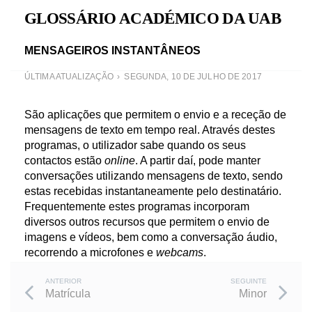
GLOSSÁRIO ACADÉMICO DA UAB
MENSAGEIROS INSTANTÂNEOS
ÚLTIMA ATUALIZAÇÃO
SEGUNDA, 10 DE JULHO DE 2017
São aplicações que permitem o envio e a receção de
mensagens de texto em tempo real. Através destes
programas, o utilizador sabe quando os seus
contactos estão
online
. A partir daí, pode manter
conversações utilizando mensagens de texto, sendo
estas recebidas instantaneamente pelo destinatário.
Frequentemente estes programas incorporam
diversos outros recursos que permitem o envio de
imagens e vídeos, bem como a conversação áudio,
recorrendo a microfones e
webcams
.
Post
ANTERIOR
SEGUINTE
Matrícula
Minor