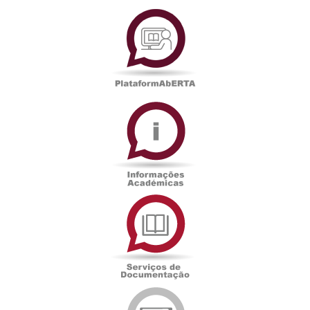
PlataformAberta
Informações
Académicas
Serviços
de
Documentação
Edições
eUAb