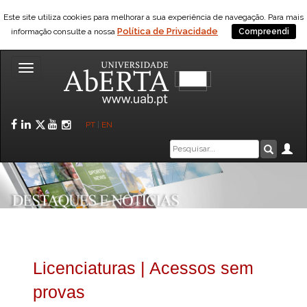
Este site utiliza cookies para melhorar a sua experiência de navegação. Para mais
Política de Privacidade
informação consulte a nossa
Compreendi
Toggle
navigation
Facebook
LinkedIn
Twitter
YouTube
Instagram
PT
|
EN
Caixa
Ár
Pesquis
de
pesquisa
Licenciaturas | Acessos sem
provas