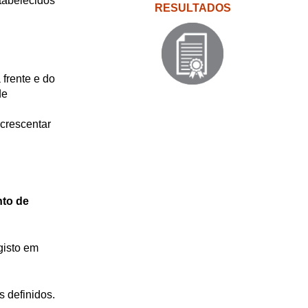
stabelecidos
RESULTADOS
 frente e do
de
crescentar
nto de
gisto em
 definidos.