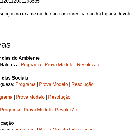
1120112001298585
L
scrição no exame ou de não comparência não há lugar à devol
vas
ncias do Ambiente
 Natureza:
Programa
|
Prova Modelo
|
Resolução
ncias Sociais
uguesa:
Programa
|
Prova Modelo
|
Resolução
grama
|
Prova Modelo
|
Resolução
Programa
|
Prova Modelo
|
Resolução
ucação
uguesa:
Programa
|
Prova Modelo
|
Resolução