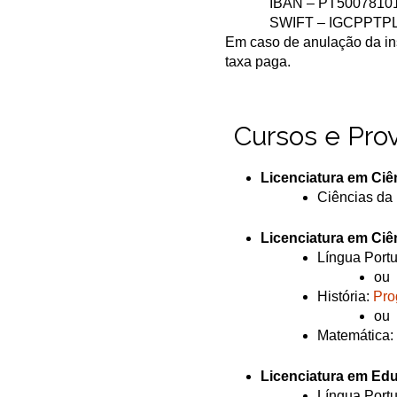
IBAN – PT5007810
SWIFT – IGCPPTP
Em caso de anulação da in
taxa paga.
Cursos e Pro
Licenciatura em Ciê
Ciências da
Licenciatura em Ciê
Língua Port
ou
História:
Pro
ou
Matemática:
Licenciatura em Ed
Língua Port