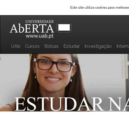
Este site utiliza cookies para melhor
UAb
Cursos
Bolsas
Estudar
Investigação
Inter