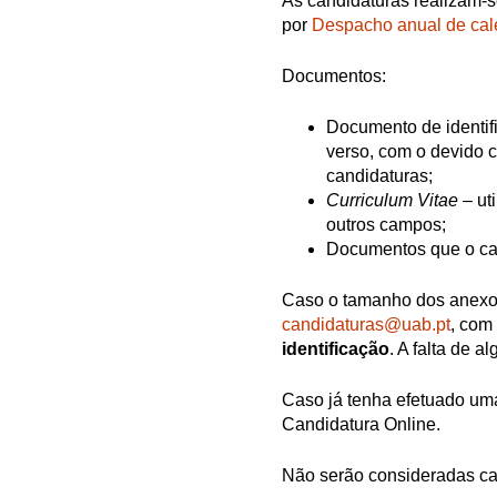
As candidaturas realizam-se
por
Despacho anual de cale
Documentos:
Documento de identifi
verso, com o devido c
candidaturas;
Curriculum Vitae
– ut
outros campos;
Documentos que o can
Caso o tamanho dos anexos
candidaturas@uab.pt
, com
identificação
. A falta de 
Caso já tenha efetuado uma
Candidatura Online.
Não serão consideradas can