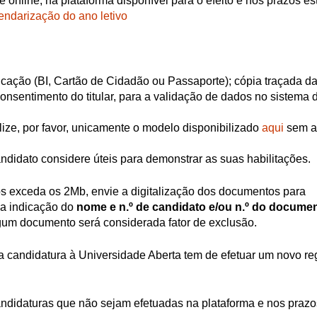
 online, na plataforma disponível para o efeito e nos prazos e
ndarização do ano letivo
cação (BI, Cartão de Cidadão ou Passaporte); cópia traçada da
onsentimento do titular, para a validação de dados no sistema 
ilize, por favor, unicamente o modelo disponibilizado
aqui
sem a
didato considere úteis para demonstrar as suas habilitações.
 exceda os 2Mb, envie a digitalização dos documentos para
 a indicação do
nome e n.º de candidato e/ou n.º do docume
algum documento será considerada fator de exclusão.
 candidatura à Universidade Aberta tem de efetuar um novo re
didaturas que não sejam efetuadas na plataforma e nos prazos