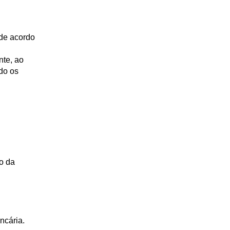
 de acordo
nte, ao
do os
o da
ncária.