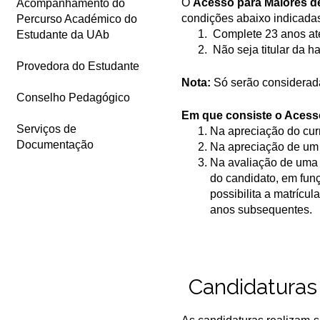
O
Acesso para Maiores d
Acompanhamento do
condições abaixo indicada
Percurso Académico do
Complete 23 anos até
Estudante da UAb
Não seja titular da h
Provedora do Estudante
Nota:
Só serão considerad
Conselho Pedagógico
Em que consiste o Acess
Serviços de
Na apreciação do curr
Documentação
Na apreciação de um 
Na avaliação de uma p
do candidato, em fun
possibilita a matrícu
anos subsequentes.
Candidaturas