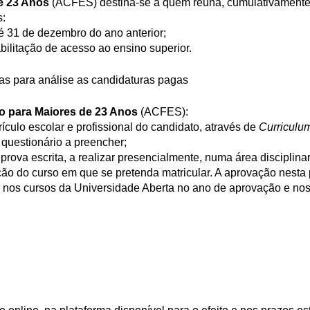
e 23 Anos
(ACFES) destina-se a quem reúna, cumulativamente
s:
 31 de dezembro do ano anterior;
abilitação de acesso ao ensino superior.
as para análise as candidaturas pagas
o para Maiores de 23 Anos
(ACFES):
ículo escolar e profissional do candidato, através de
Curriculu
questionário a preencher;
rova escrita, a realizar presencialmente, numa área disciplina
ção do curso em que se pretenda matricular. A aprovação nesta
la nos cursos da Universidade Aberta no ano de aprovação e nos