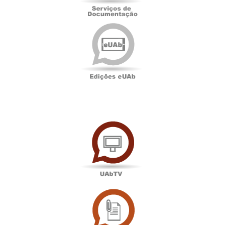
Edições
eUAb
UAbTV
Sala
de
Imprensa