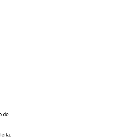
o do
lerta.