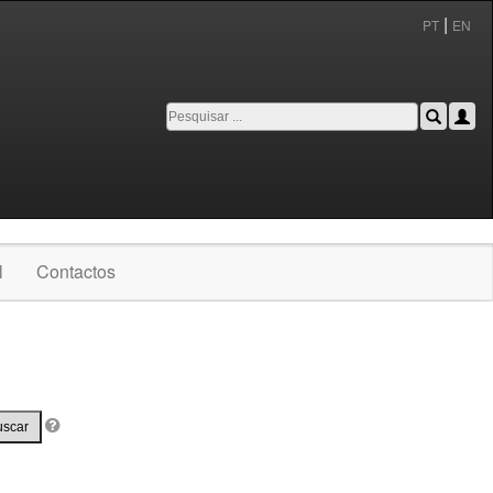
|
PT
EN
l
Contactos
uscar