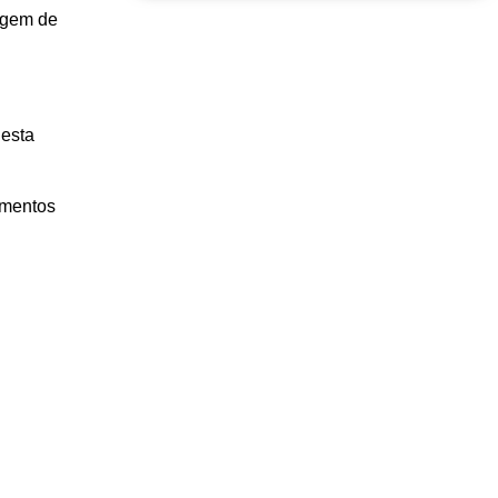
agem de
 esta
umentos