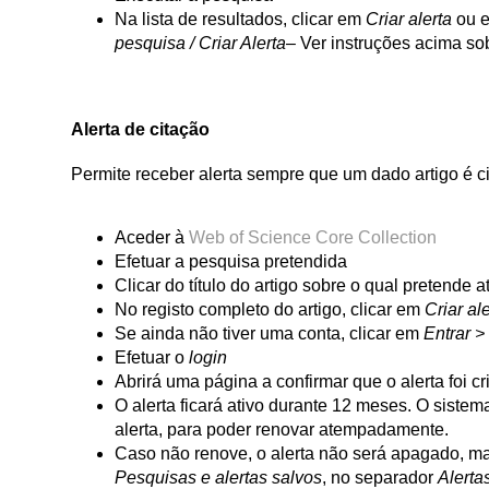
Na lista de resultados, clicar em
Criar alerta
ou 
pesquisa / Criar Alerta
– Ver instruções acima so
Alerta de citação
Permite receber alerta sempre que um dado artigo é ci
Aceder à
Web of Science Core Collection
Efetuar a pesquisa pretendida
Clicar do título do artigo sobre o qual pretende at
No registo completo do artigo, clicar em
Criar al
Se ainda não tiver uma conta, clicar em
Entrar >
Efetuar o
login
Abrirá uma página a confirmar que o alerta foi 
O alerta ficará ativo durante 12 meses. O siste
alerta, para poder renovar atempadamente.
Caso não renove, o alerta não será apagado, ma
Pesquisas e alertas salvos
, no separador
Alerta