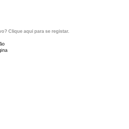
vo? Clique aqui para se registar.
ção
gina