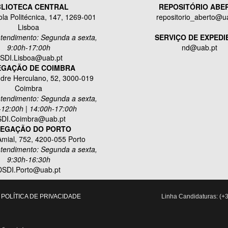
BLIOTECA CENTRAL
REPOSITÓRIO ABE
la Politécnica, 147, 1269-001
repositorio_aberto@u
Lisboa
atendimento: Segunda a sexta,
SERVIÇO DE EXPEDI
9:00h-17:00h
nd@uab.pt
SDI.Lisboa@uab.pt
EGAÇÃO DE COIMBRA
dre Herculano, 52, 3000-019
Coimbra
atendimento: Segunda a sexta,
-12:00h | 14:00h-17:00h
DI.Coimbra@uab.pt
EGAÇÃO DO PORTO
mial, 752, 4200-055 Porto
atendimento: Segunda a sexta,
9:30h-16:30h
DSDI.Porto@uab.pt
POLÍTICA DE PRIVACIDADE
Linha Candidaturas: (+3