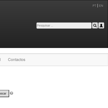
|
PT
EN
l
Contactos
uscar