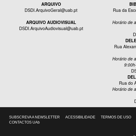
ARQUIVO
BI
DSDI.ArquivoGeral@uab.pt
Rua da Esco
ARQUIVO AUDIOVISUAL
Horário de 
DSDI.ArquivoAudiovisual@uab.pt
D
DEL
Rua Alexan
Horário de 
9:00h
DS
DEL
Rua do A
Horário de 
SUBSCREVA A NEWSLETTER
ACESSIBILIDADE
TERMOS DE USO
CONTACTOS UAb