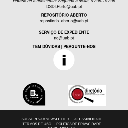
Horário de atendimento: Segunda a sexta, 9:30h-16:30h
DSDI.Porto@uab.pt
REPOSITÓRIO ABERTO
repositorio_aberto@uab.pt
SERVIÇO DE EXPEDIENTE
nd@uab.pt
TEM DÚVIDAS | PERGUNTE-NOS
SUBSCREVA A NEWSLETTER
ACESSIBILIDADE
TERMOS DE USO
POLÍTICA DE PRIVACIDADE